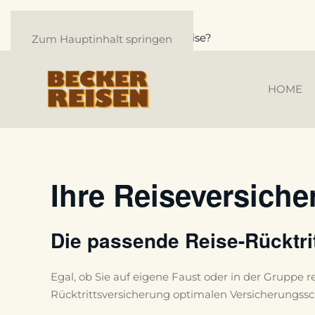
Wie buche ich online meine Reise?
Zum Hauptinhalt springen
HOME
Ihre Reiseversich
Die passende Reise-Rücktrit
Egal, ob Sie auf eigene Faust oder in der Gruppe r
Rücktrittsversicherung optimalen Versicherungssch