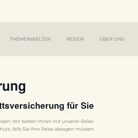
THEMENWELTEN
REISEN
ÜBER UNS
erung
tsversicherung für Sie
eisen: Wir bieten Ihnen mit unserer Reise-
utz, falls Sie Ihre Reise absagen müssen.