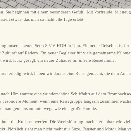
gen. Sie beginnen mit einem besonderen Gefühl. Mit Vorfreude. Mit neug
iert etwas, das man so nicht alle Tage erlebt.
lung unseres neuen Setra S 516 HDH in Ulm. Ein neuer Reisebus ist für
ck Zukunft auf Rädern. Ein neuer Begleiter für viele gemeinsame Kilomet
st wird. Kurz gesagt: ein neues Zuhause für unsere Reisefamilie.
ahren erledigt wird, haben wir daraus eine Reise gemacht, die dem Anlas
nach Ulm wartete eine wunderschöne Schifffahrt auf dem Brombachse
eser besondere Moment, wenn eine Reisegruppe langsam zusammenwächs
 wäre man gemeinsam unterwegs wie eine große Familie.
hinter die Kulissen werfen. Die Werksführung machte erlebbar, wie viel
t. Plötzlich sieht man nicht mehr nur Sitze, Fenster und Motor. Man ve