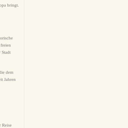
opa bringt.
orische
freien
 Stadt
 die dem
it Jahren
r Reise