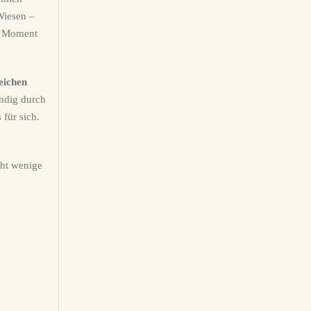
Wiesen –
n Moment
eichen
undig durch
für sich.
cht wenige