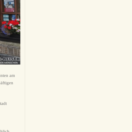
Unten am
äftigen
tadt
hlich