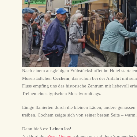
Nach einem ausgiebigen Frühstücksbuffet im Hotel starteten 
Moselstädtchen
Cochem
, das schon bei der Anfahrt mit se
Fluss empfing uns das historische Zentrum mit liebevoll e
Treiben eines typischen Moselvormittags.
Einige flanierten durch die kleinen Läden, andere genossen 
treiben. Cochem zeigte sich von seiner besten Seite – warm
Dann hieß es:
Leinen los!
An Bord der
River Dream
nahmen wir auf dem Sonnendeck P