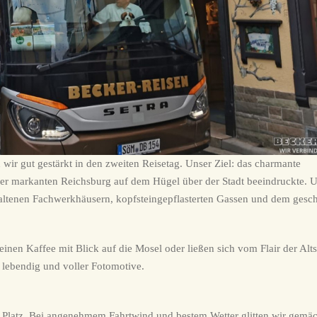
wir gut gestärkt in den zweiten Reisetag. Unser Ziel: das charmante
iner markanten Reichsburg auf dem Hügel über der Stadt beeindruckte. 
rhaltenen Fachwerkhäusern, kopfsteingepflasterten Gassen und dem gesch
einen Kaffee mit Blick auf die Mosel oder ließen sich vom Flair der Alts
, lebendig und voller Fotomotive.
latz. Bei angenehmem Fahrtwind und bestem Wetter glitten wir gemäc